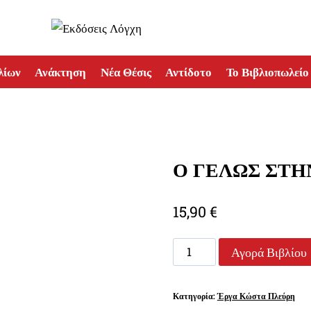
λίων
Ανάκτηση
Νέα Θέσις
Αντίδοτο
Το Βιβλιοπωλείο
Ο ΓΕΛΩΣ ΣΤΗ
15,90
€
Ο
Αγορά Βιβλίου
ΓΕΛΩΣ
ΣΤΗΝ
Κατηγορία:
Έργα Κώστα Πλεύρη
ΑΡΧΑΙΑΝ