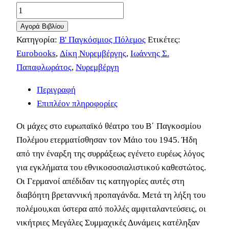
Αγορά Βιβλίου
Κατηγορία:
B' Παγκόσμιος Πόλεμος
Ετικέτες:
Eurobooks
,
Δίκη Νυρεμβέργης
,
Ιωάννης Σ.
Παπαφλωράτος
,
Νυρεμβέργη
Περιγραφή
Επιπλέον πληροφορίες
Οι μάχες στο ευρωπαϊκό θέατρο του Β΄ Παγκοσμίου
Πολέμου ετερματίσθησαν τον Μάιο του 1945. Ήδη
από την έναρξη της συρράξεως εγένετο ευρέως λόγος
για εγκλήματα του εθνικοσοσιαλιστικού καθεστώτος.
Οι Γερμανοί απέδιδαν τις κατηγορίες αυτές στη
διαβόητη βρεταννική προπαγάνδα. Μετά τη λήξη του
πολέμου,και ύστερα από πολλές αμφιταλαντεύσεις, οι
νικήτριες Μεγάλες Συμμαχικές Δυνάμεις κατέληξαν