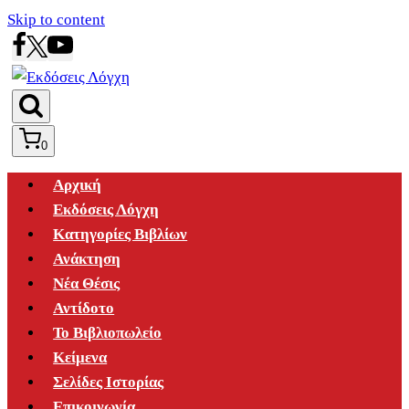
Skip to content
0
Αρχική
Εκδόσεις Λόγχη
Κατηγορίες Βιβλίων
Ανάκτηση
Νέα Θέσις
Αντίδοτο
Το Βιβλιοπωλείο
Κείμενα
Σελίδες Ιστορίας
Επικοινωνία