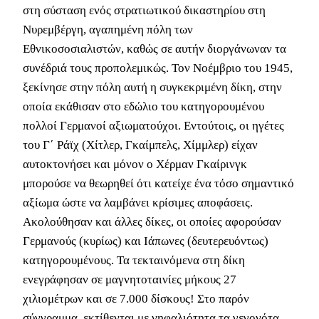
στη σύσταση ενός στρατιωτικού δικαστηρίου στη
Νυρεμβέργη, αγαπημένη πόλη των
Εθνικοσοσιαλιστών, καθώς σε αυτήν διοργάνωναν τα
συνέδριά τους προπολεμικώς. Τον Νοέμβριο του 1945,
ξεκίνησε στην πόλη αυτή η συγκεκριμένη δίκη, στην
οποία εκάθισαν στο εδώλιο του κατηγορουμένου
πολλοί Γερμανοί αξιωματούχοι. Εντούτοις, οι ηγέτες
του Γ΄ Ράϊχ (Χίτλερ, Γκαίμπελς, Χίμμλερ) είχαν
αυτοκτονήσει και μόνον ο Χέρμαν Γκαίρινγκ
μπορούσε να θεωρηθεί ότι κατείχε ένα τόσο σημαντικό
αξίωμα ώστε να λαμβάνει κρίσιμες αποφάσεις.
Ακολούθησαν και άλλες δίκες, οι οποίες αφορούσαν
Γερμανούς (κυρίως) και Ιάπωνες (δευτερευόντως)
κατηγορουμένους. Τα τεκταινόμενα στη δίκη
ενεγράφησαν σε μαγνητοταινίες μήκους 27
χιλιομέτρων και σε 7.000 δίσκους! Στο παρόν
σύγγραμμα, εκτίθενται με νηφαλιότητα τα γεγονότα