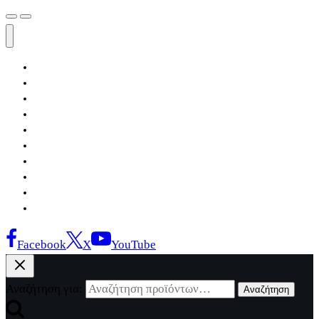
Αρχική
Εκδόσεις Λόγχη
Κατηγορίες Βιβλίων
Ανάκτηση
Νέα Θέσις
Αντίδοτο
Το Βιβλιοπωλείο
Κείμενα
Σελίδες Ιστορίας
Επικοινωνία
Facebook
X
YouTube
Αναζήτηση για:
Αναζήτηση