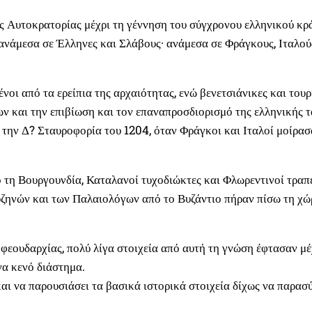
 Αυτοκρατορίας μέχρι τη γέννηση του σύγχρονου ελληνικού κράτ
: ανάμεσα σε Έλληνες και Σλάβους· ανάμεσα σε Φράγκους, Ιταλο
νοι από τα ερείπια της αρχαιότητας, ενώ βενετσιάνικες και του
ν και την επιβίωση και τον επαναπροσδιορισμό της ελληνικής τ
ην Δ? Σταυροφορία του 1204, όταν Φράγκοι και Ιταλοί μοίρασα
ό τη Βουργουνδία, Καταλανοί τυχοδιώκτες και Φλωρεντινοί τραπ
ζηνών και των Παλαιολόγων από το Βυζάντιο πήραν πίσω τη χώρα
εουδαρχίας, πολύ λίγα στοιχεία από αυτή τη γνώση έφτασαν μέχ
να κενό διάστημα.
και να παρουσιάσει τα βασικά ιστορικά στοιχεία δίχως να παρα