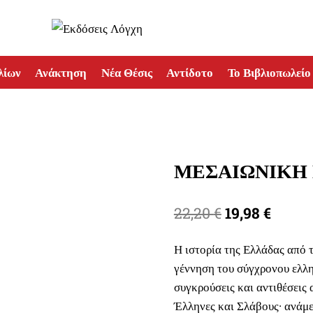
λίων
Ανάκτηση
Νέα Θέσις
Αντίδοτο
Το Βιβλιοπωλείο
ΜΕΣΑΙΩΝΙΚΗ
Original
Η
22,20
€
19,98
€
price
τρέχου
Η ιστορία της Ελλάδας από 
was:
τιμή
γέννηση του σύγχρονου ελλη
22,20 €.
είναι:
συγκρούσεις και αντιθέσεις 
19,98 
Έλληνες και Σλάβους· ανάμε