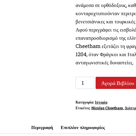
ανάμεσα σε ορθόδοξους, καθ
κονταροχτυπιούνταν περιτριγ
βενετσιάνικες και τουρκικές
Αφού περιγράφει τις εισβολ
επαναπροσδιορισμό της ελλη
Cheetham εξετάζει τη φραγ
1204, όταν Φράγκοι και Ιτα
ανταγωνιστικές δυναστείες.
ΜΕΣΑΙΩΝΙΚΗ
Αγορά Βιβλίου
ΕΛΛΑΔΑ
ποσότητα
Κατηγορία:
Ιστορία
Ετικέτες:
Nicolas Cheetham
,
Διόπτ
Περιγραφή
Επιπλέον πληροφορίες