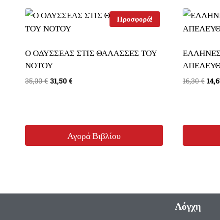
Προσφορά!
Ο ΟΔΥΣΣΕΑΣ ΣΤΙΣ ΘΑΛΑΣΣΕΣ ΤΟΥ
ΕΛΛΗΝΕΣ
ΝΟΤΟΥ
ΑΠΕΛΕΥΘ
Original
Η
Orig
35,00
€
31,50
€
16,30
€
14,
price
τρέχουσα
pri
was:
τιμή
was
35,00 €.
είναι:
16,3
31,50 €.
Αγορά Βιβλίου
Λόγχη