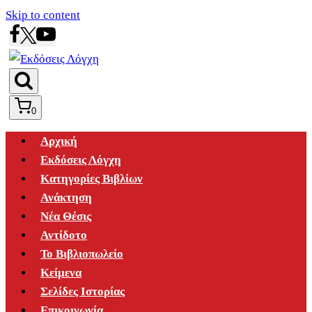
Skip to content
0
Αρχική
Εκδόσεις Λόγχη
Κατηγορίες Βιβλίων
Ανάκτηση
Νέα Θέσις
Αντίδοτο
Το Βιβλιοπωλείο
Κείμενα
Σελίδες Ιστορίας
Επικοινωνία