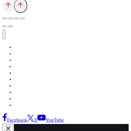
Αρχική
Εκδόσεις Λόγχη
Κατηγορίες Βιβλίων
Ανάκτηση
Νέα Θέσις
Αντίδοτο
Το Βιβλιοπωλείο
Κείμενα
Σελίδες Ιστορίας
Επικοινωνία
Facebook
X
YouTube