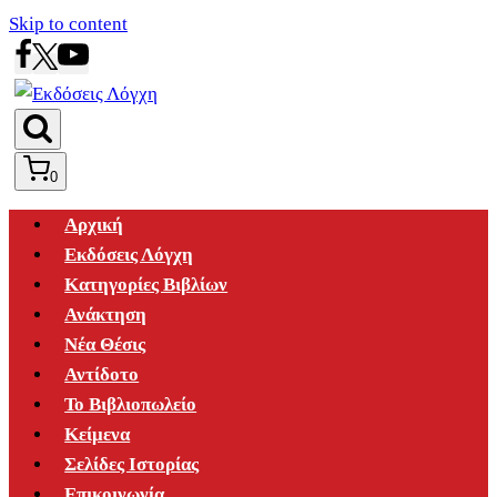
Skip to content
0
Αρχική
Εκδόσεις Λόγχη
Κατηγορίες Βιβλίων
Ανάκτηση
Νέα Θέσις
Αντίδοτο
Το Βιβλιοπωλείο
Κείμενα
Σελίδες Ιστορίας
Επικοινωνία