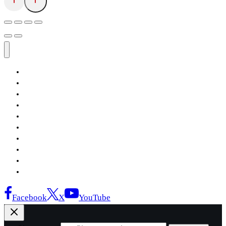
Αρχική
Εκδόσεις Λόγχη
Κατηγορίες Βιβλίων
Ανάκτηση
Νέα Θέσις
Αντίδοτο
Το Βιβλιοπωλείο
Κείμενα
Σελίδες Ιστορίας
Επικοινωνία
Facebook
X
YouTube