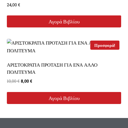
24,00
€
Αγορά Βιβλίου
Προσφορά!
ΑΡΙΣΤΟΚΡΑΤΙΑ ΠΡΟΤΑΣΗ ΓΙΑ ΕΝΑ ΑΛΛΟ
ΠΟΛΙΤΕΥΜΑ
Original
Η
10,00
€
8,00
€
price
τρέχουσα
was:
τιμή
Αγορά Βιβλίου
10,00 €.
είναι:
8,00 €.