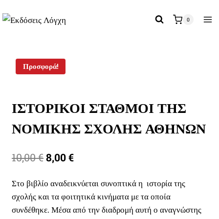
Skip
to
0
content
Προσφορά!
ΙΣΤΟΡΙΚΟΙ ΣΤΑΘΜΟΙ ΤΗΣ
ΝΟΜΙΚΗΣ ΣΧΟΛΗΣ ΑΘΗΝΩΝ
Original
Η
10,00
€
8,00
€
price
τρέχουσα
Στο βιβλίο αναδεικνύεται συνοπτικά η ιστορία της
was:
τιμή
σχολής και τα φοιτητικά κινήματα με τα οποία
10,00 €.
είναι:
συνδέθηκε. Μέσα από την διαδρομή αυτή ο αναγνώστης