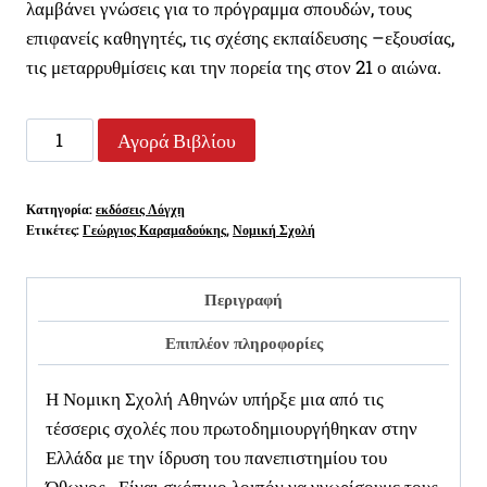
8,00 €.
λαμβάνει γνώσεις για το πρόγραμμα σπουδών, τους
επιφανείς καθηγητές, τις σχέσης εκπαίδευσης –εξουσίας,
τις μεταρρυθμίσεις και την πορεία της στον 21 ο αιώνα.
ΙΣΤΟΡΙΚΟΙ
Αγορά Βιβλίου
ΣΤΑΘΜΟΙ
ΤΗΣ
Κατηγορία:
εκδόσεις Λόγχη
ΝΟΜΙΚΗΣ
Ετικέτες:
Γεώργιος Καραμαδούκης
,
Νομική Σχολή
ΣΧΟΛΗΣ
ΑΘΗΝΩΝ
Περιγραφή
ποσότητα
Επιπλέον πληροφορίες
Η Νομικη Σχολή Αθηνών υπήρξε μια από τις
τέσσερις σχολές που πρωτοδημιουργήθηκαν στην
Ελλάδα με την ίδρυση του πανεπιστημίου του
Όθωνος. Είναι σκόπιμο λοιπόν να γνωρίσουμε τους