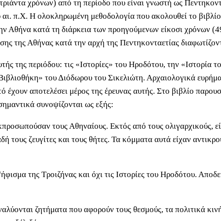
τριάντα χρόνων) από τη περίοδο που είναι γνωστή ως Πεντηκοντα
 αι. π.Χ. Η ολοκληρωμένη μεθοδολογία που ακολουθεί το βιβλίο
ην Αθήνα κατά τη διάρκεια των προηγούμενων είκοσι χρόνων (49
ησης της Αθήνας κατά την αρχή της Πεντηκονταετίας διαφωτίζοντ
υτής της περιόδου: τις «Ιστορίες» του Ηροδότου, την «Ιστορία
Βιβλιοθήκη» του Διόδωρου του Σικελιώτη. Αρχαιολογικά ευρήμα
τό έχουν αποτελέσει μέρος της έρευνας αυτής. Στο βιβλίο παρου
 σημαντικά συνοψίζονται ως εξής:
εκπροσωπούσαν τους Αθηναίους. Εκτός από τους ολιγαρχικούς, ε
 τους ζευγίτες και τους θήτες. Τα κόμματα αυτά είχαν αντικρ
φισμα της Τροιζήνας και όχι τις Ιστορίες του Ηροδότου. Αποδε
λύονται ζητήματα που αφορούν τους θεσμούς, τα πολιτικά κινή