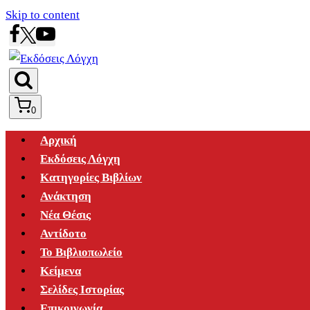
Skip to content
0
Αρχική
Εκδόσεις Λόγχη
Κατηγορίες Βιβλίων
Ανάκτηση
Νέα Θέσις
Αντίδοτο
Το Βιβλιοπωλείο
Κείμενα
Σελίδες Ιστορίας
Επικοινωνία