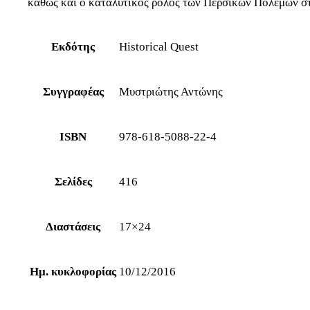
καθώς και ο καταλυτικός ρόλος των Περσικών Πολέμων στ
Εκδότης
Historical Quest
Συγγραφέας
Μυστριώτης Αντώνης
ISBN
978-618-5088-22-4
Σελίδες
416
Διαστάσεις
17×24
Ημ. κυκλοφορίας
10/12/2016