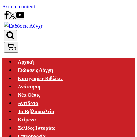
Skip to content
0
Αρχική
Εκδόσεις Λόγχη
Κατηγορίες Βιβλίων
Ανάκτηση
Νέα Θέσις
Αντίδοτο
Το Βιβλιοπωλείο
Κείμενα
Σελίδες Ιστορίας
Επικοινωνία