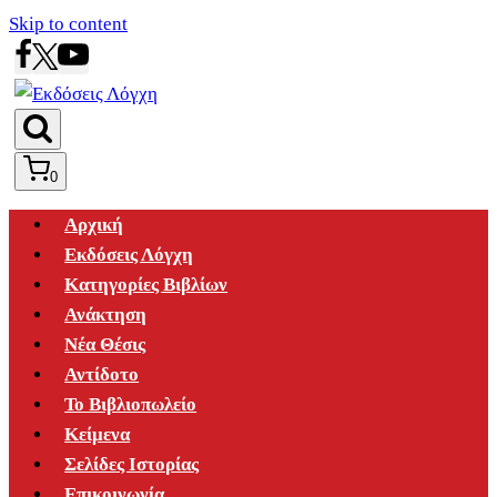
Skip to content
0
Αρχική
Εκδόσεις Λόγχη
Κατηγορίες Βιβλίων
Ανάκτηση
Νέα Θέσις
Αντίδοτο
Το Βιβλιοπωλείο
Κείμενα
Σελίδες Ιστορίας
Επικοινωνία