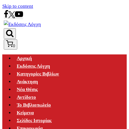
Skip to content
0
Αρχική
Εκδόσεις Λόγχη
Κατηγορίες Βιβλίων
Ανάκτηση
Νέα Θέσις
Αντίδοτο
Το Βιβλιοπωλείο
Κείμενα
Σελίδες Ιστορίας
Επικοινωνία