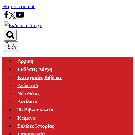
Skip to content
0
Αρχική
Εκδόσεις Λόγχη
Κατηγορίες Βιβλίων
Ανάκτηση
Νέα Θέσις
Αντίδοτο
Το Βιβλιοπωλείο
Κείμενα
Σελίδες Ιστορίας
Επικοινωνία