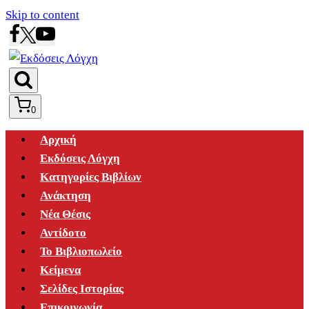
Skip to content
0
Αρχική
Εκδόσεις Λόγχη
Κατηγορίες Βιβλίων
Ανάκτηση
Νέα Θέσις
Αντίδοτο
Το Βιβλιοπωλείο
Κείμενα
Σελίδες Ιστορίας
Επικοινωνία