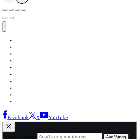
Αρχική
Εκδόσεις Λόγχη
Κατηγορίες Βιβλίων
Ανάκτηση
Νέα Θέσις
Αντίδοτο
Το Βιβλιοπωλείο
Κείμενα
Σελίδες Ιστορίας
Επικοινωνία
Facebook
X
YouTube
Αναζήτηση για:
Αναζήτηση