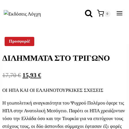
Skip
to
0
content
Προσφορά!
ΔΙΛΗΜΜΑΤΑ ΣΤΟ ΤΡΙΓΩΝΟ
Original
Η
17,70
€
15,93
€
price
τρέχουσα
ΟΙ ΗΠΑ ΚΑΙ ΟΙ ΕΛΛΗΝΟΤΟΥΡΚΙΚΕΣ ΣΧΕΣΕΙΣ
was:
τιμή
Η γεωπολιτική αναγκαιότητα του Ψυχρού Πολέμου έφερε τις
17,70 €.
είναι:
ΗΠΑ στην Ανατολική Μεσόγειο. Παρότι οι ΗΠΑ χρειάζονταν
15,93 €.
τόσο την Ελλάδα όσο και την Τουρκία για να επιτύχουν τους
στόχους τους, οι δύο άσπονδοι σύμμαχοι έφτασαν έξι φορές