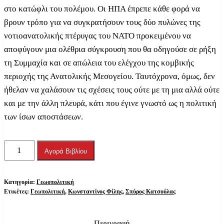
στο κατώφλι του πολέμου. Οι ΗΠΑ έπρεπε κάθε φορά να
βρουν τρόπο για να συγκρατήσουν τους δύο πυλώνες της
νοτιοανατολικής πτέρυγας του ΝΑΤΟ προκειμένου να
αποφύγουν μια ολέθρια σύγκρουση που θα οδηγούσε σε ρήξη
τη Συμμαχία και σε απώλεια του ελέγχου της κομβικής
περιοχής της Ανατολικής Μεσογείου. Ταυτόχρονα, όμως, δεν
ήθελαν να χαλάσουν τις σχέσεις τους ούτε με τη μια αλλά ούτε
και με την άλλη πλευρά, κάτι που έγινε γνωστό ως η πολιτική
των ίσων αποστάσεων.
ΔΙΛΗΜΜΑΤΑ
Αγορά Βιβλίου
ΣΤΟ
ΤΡΙΓΩΝΟ
Κατηγορία:
Γεωοπολιτική
ποσότητα
Ετικέτες:
Γεωπολιτική
,
Κωνσταντίνος Φίλης
,
Σπύρος Κατσούλας
Περιγραφή