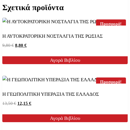
Σχετικά προϊόντα
Προσφορά!
Η ΑΥΤΟΚΡΑΤΟΡΙΚΗ ΝΟΣΤΑΛΓΙΑ ΤΗΣ ΡΩΣΙΑΣ
Original
Η
9,80
€
8,80
€
price
τρέχουσα
was:
τιμή
Αγορά Βιβλίου
9,80 €.
είναι:
8,80 €.
Προσφορά!
Η ΓΕΩΠΟΛΙΤΙΚΗ ΥΠΕΡΑΞΙΑ ΤΗΣ ΕΛΛΑΔΟΣ
Original
Η
13,50
€
12,15
€
price
τρέχουσα
was:
τιμή
Αγορά Βιβλίου
13,50 €.
είναι:
12,15 €.