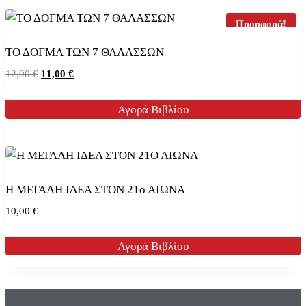
Προσφορά!
ΤΟ ΔΟΓΜΑ ΤΩΝ 7 ΘΑΛΑΣΣΩΝ
Original
Η
12,00
€
11,00
€
price
τρέχουσα
was:
τιμή
Αγορά Βιβλίου
12,00 €.
είναι:
11,00 €.
Η ΜΕΓΑΛΗ ΙΔΕΑ ΣΤΟΝ 21ο ΑΙΩΝΑ
10,00
€
Αγορά Βιβλίου