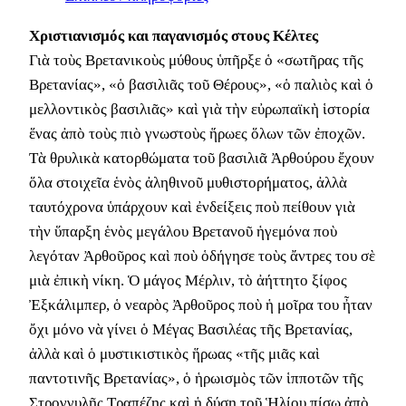
Χριστιανισμός και παγανισμός στους Κέλτες
Γιὰ τοὺς Βρετανικοὺς μύθους ὑπῆρξε ὁ «σωτῆρας τῆς
Βρετανίας», «ὁ βασιλιᾶς τοῦ Θέρους», «ὁ παλιὸς καὶ ὁ
μελλοντικὸς βασιλιᾶς» καὶ γιὰ τὴν εὐρωπαϊκὴ ἱστορία
ἕνας ἀπὸ τοὺς πιὸ γνωστοὺς ἥρωες ὅλων τῶν ἐποχῶν.
Τὰ θρυλικὰ κατορθώματα τοῦ βασιλιᾶ Ἀρθούρου ἔχουν
ὅλα στοιχεῖα ἑνὸς ἀληθινοῦ μυθιστορήματος, ἀλλὰ
ταυτόχρονα ὑπάρχουν καὶ ἐνδείξεις ποὺ πείθουν γιὰ
τὴν ὕπαρξη ἑνὸς μεγάλου Βρετανοῦ ἡγεμόνα ποὺ
λεγόταν Ἀρθοῦρος καὶ ποὺ ὁδήγησε τοὺς ἄντρες του σὲ
μιὰ ἐπικὴ νίκη. Ὁ μάγος Μέρλιν, τὸ ἀήττητο ξίφος
Ἐξκάλιμπερ, ὁ νεαρὸς Ἀρθοῦρος ποὺ ἡ μοῖρα του ἦταν
ὄχι μόνο νὰ γίνει ὁ Μέγας Βασιλέας τῆς Βρετανίας,
ἀλλὰ καὶ ὁ μυστικιστικὸς ἥρωας «τῆς μιᾶς καὶ
παντοτινῆς Βρετανίας», ὁ ἡρωισμὸς τῶν ἱπποτῶν τῆς
Στρογγυλῆς Τραπέζης καὶ ἡ δύση τοῦ Ἡλίου πίσω ἀπὸ