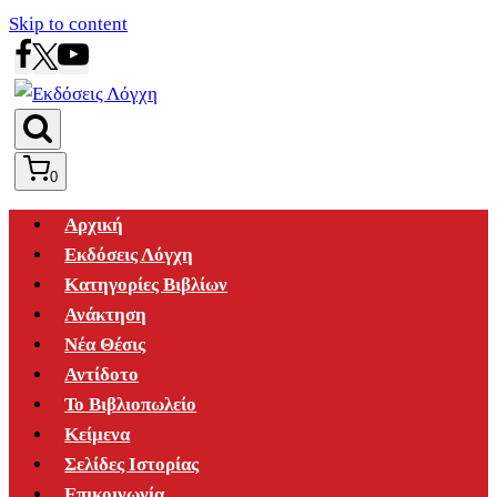
Skip to content
0
Αρχική
Εκδόσεις Λόγχη
Κατηγορίες Βιβλίων
Ανάκτηση
Νέα Θέσις
Αντίδοτο
Το Βιβλιοπωλείο
Κείμενα
Σελίδες Ιστορίας
Επικοινωνία