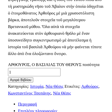
τὴ μυστηριώδη νῆσο τοῦ Ἀβαλον στὴν ὁποία ὁδηγεῖται
ὁ ἑτοιμοθάνατος Ἀρθοῦρος μὲ μιὰ χρυσοστόλιστη
βάρκα, ἀποτελοῦν στοιχεῖα τοῦ μεγαλύτερου
Βρετανικοῦ μύθου. Ὅλα αὐτὰ τὰ στοιχεῖα
ἀνακατεύονται στὸν ἀρθουριανὸ θρῦλο μὲ ἕναν
ὑποσυνείδητο συγκεντρωτισμὸ μὲ ἀποτέλεσμα ἡ
ἱστορία τοῦ βασιλιᾶ Ἀρθούρου νὰ μὴν φαίνεται τίποτε
ἄλλο ἀπὸ ἕνα ὁλοζώντανο ὄνειρο.
ΑΡΘΟΥΡΟΣ, Ο ΒΑΣΙΛΙΑΣ ΤΟΥ ΘΕΡΟΥΣ ποσότητα
Αγορά Βιβλίου
Κατηγορίες:
Ιστορία
,
Νέα Θέσις
Ετικέτες:
Αρθούρος
,
Κωνσταντίνος Τσοπάνης
,
Νέα Θέσις
Περιγραφή
Επιπλέον πληροφορίες