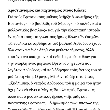
Χριστιανισμός και παγανισμός στους Κέλτες
Γιὰ τοὺς Βρετανικοὺς μύθους ὑπῆρξε ὁ «σωτῆρας τῆς
Βρετανίας», «ὁ βασιλιᾶς τοῦ Θέρους», «ὁ παλιὸς καὶ ὁ
μελλοντικὸς βασιλιᾶς» καὶ γιὰ τὴν εὐρωπαϊκὴ ἱστορία
ἕνας ἀπὸ τοὺς πιὸ γνωστοὺς ἥρωες ὅλων τῶν ἐποχῶν.
Τὰ θρυλικὰ κατορθώματα τοῦ βασιλιᾶ Ἀρθούρου ἔχουν
ὅλα στοιχεῖα ἑνὸς ἀληθινοῦ μυθιστορήματος, ἀλλὰ
ταυτόχρονα ὑπάρχουν καὶ ἐνδείξεις ποὺ πείθουν γιὰ
τὴν ὕπαρξη ἑνὸς μεγάλου Βρετανοῦ ἡγεμόνα ποὺ
λεγόταν Ἀρθοῦρος καὶ ποὺ ὁδήγησε τοὺς ἄντρες του σὲ
μιὰ ἐπικὴ νίκη. Ὁ μάγος Μέρλιν, τὸ ἀήττητο ξίφος
Ἐξκάλιμπερ, ὁ νεαρὸς Ἀρθοῦρος ποὺ ἡ μοῖρα του ἦταν
ὄχι μόνο νὰ γίνει ὁ Μέγας Βασιλέας τῆς Βρετανίας,
ἀλλὰ καὶ ὁ μυστικιστικὸς ἥρωας «τῆς μιᾶς καὶ
παντοτινῆς Βρετανίας», ὁ ἡρωισμὸς τῶν ἱπποτῶν τῆς
Στρογγυλῆς Τραπέζης καὶ ἡ δύση τοῦ Ἡλίου πίσω ἀπὸ