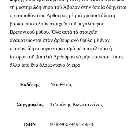
τὴ μυστηριώδη νῆσο τοῦ Ἀβαλον στὴν ὁποία ὁδηγεῖται
ὁ ἑτοιμοθάνατος Ἀρθοῦρος μὲ μιὰ χρυσοστόλιστη
βάρκα, ἀποτελοῦν στοιχεῖα τοῦ μεγαλύτερου
Βρετανικοῦ μύθου. Ὅλα αὐτὰ τὰ στοιχεῖα
ἀνακατεύονται στὸν ἀρθουριανὸ θρῦλο μὲ ἕναν
ὑποσυνείδητο συγκεντρωτισμὸ μὲ ἀποτέλεσμα ἡ
ἱστορία τοῦ βασιλιᾶ Ἀρθούρου νὰ μὴν φαίνεται τίποτε
ἄλλο ἀπὸ ἕνα ὁλοζώντανο ὄνειρο.
Εκδότης
Νέα Θέσις
Συγγραφέας
Τσοπάνης Κωνσταντίνος
ISBN
978-960-9491-59-4