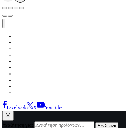
Αρχική
Εκδόσεις Λόγχη
Κατηγορίες Βιβλίων
Ανάκτηση
Νέα Θέσις
Αντίδοτο
Το Βιβλιοπωλείο
Κείμενα
Σελίδες Ιστορίας
Επικοινωνία
Facebook
X
YouTube
Αναζήτηση για:
Αναζήτηση