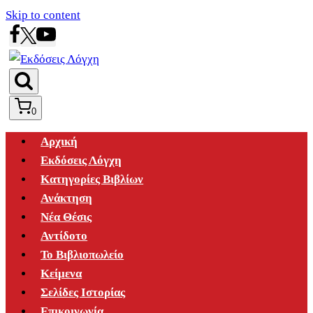
Skip to content
0
Αρχική
Εκδόσεις Λόγχη
Κατηγορίες Βιβλίων
Ανάκτηση
Νέα Θέσις
Αντίδοτο
Το Βιβλιοπωλείο
Κείμενα
Σελίδες Ιστορίας
Επικοινωνία