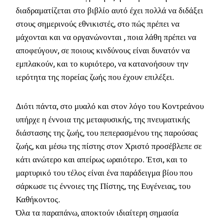
e
ή
διαδραματίζεται στο βιβλίο αυτό έχει πολλά να διδάξει
w
ε
στους σημερινούς εθνικιστές, στο πώς πρέπει να
a
ί
s
ν
μάχονται και να οργανώνονται , ποια λάθη πρέπει να
:
α
αποφεύγουν, σε ποιους κινδύνους είναι δυνατόν να
1
ι
εμπλακούν, και το κυριότερο, να κατανοήσουν την
5
:
ιερότητα της πορείας ζωής που έχουν επιλέξει.
,
1
0
3
0
,
Διότι πάντα, στο μυαλό και στον λόγο του Κοντρεάνου
0
υπήρχε η έννοια της μεταφυσικής, της πνευματικής
€
0
.
διάστασης της ζωής, του πεπερασμένου της παρούσας
€
ζωής, και μέσω της πίστης στον Χριστό προσέβλεπε σε
.
κάτι ανώτερο και απείρως ωραιότερο. Έτσι, και το
μαρτυρικό του τέλος είναι ένα παράδειγμα βίου που
σάρκωσε τις έννοιες της Πίστης, της Ευγένειας, του
Καθήκοντος.
Όλα τα παραπάνω, αποκτούν ιδιαίτερη σημασία