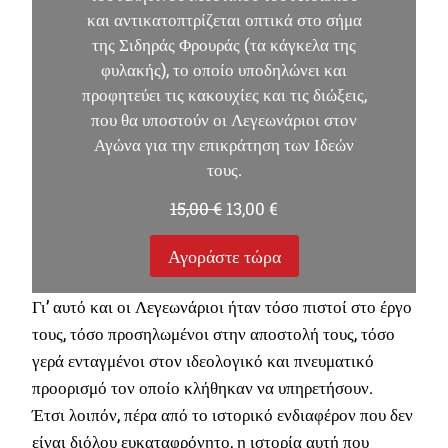
και αντικατοπτρίζεται οπτικά στο σήμα
της Σιδηράς Φρουράς (τα κάγκελα της
φυλακής), το οποίο υποδηλώνει και
προφητεύει τις κακουχίες και τις διώξεις,
που θα υποστούν οι Λεγεωνάριοι στον
Αγώνα για την επικράτηση των Ιδεών
τους.
O
Η
15,00
€
13,00
€
r
τ
i
ρ
Αγοράστε τώρα
g
έ
i
χ
Γι’ αυτό και οι Λεγεωνάριοι ήταν τόσο πιστοί στο έργο
n
ο
a
υ
τους, τόσο προσηλωμένοι στην αποστολή τους, τόσο
l
σ
γερά ενταγμένοι στον ιδεολογικό και πνευματικό
p
α
προορισμό τον οποίο κλήθηκαν να υπηρετήσουν.
r
τ
Έτσι λοιπόν, πέρα από το ιστορικό ενδιαφέρον που δεν
i
ι
c
μ
είναι διόλου ευκαταφρόνητο, η ιστορία αυτή που