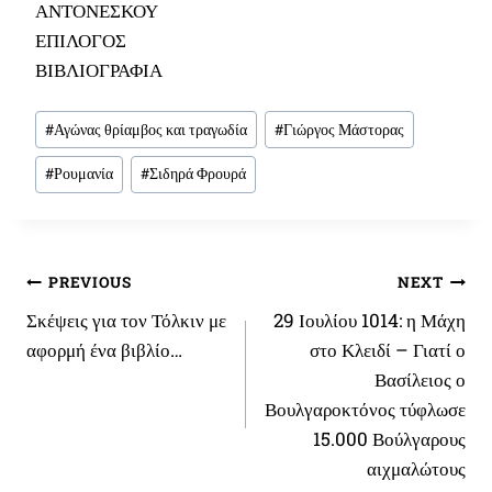
ΑΝΤΟΝΕΣΚΟΥ
ΕΠΙΛΟΓΟΣ
ΒΙΒΛΙΟΓΡΑΦΙΑ
Post
#
Αγώνας θρίαμβος και τραγωδία
#
Γιώργος Μάστορας
Tags:
#
Ρουμανία
#
Σιδηρά Φρουρά
Πλοήγηση
PREVIOUS
NEXT
Σκέψεις για τον Τόλκιν με
29 Ιουλίου 1014: η Μάχη
άρθρων
αφορμή ένα βιβλίο…
στο Κλειδί – Γιατί ο
Βασίλειος ο
Βουλγαροκτόνος τύφλωσε
15.000 Βούλγαρους
αιχμαλώτους