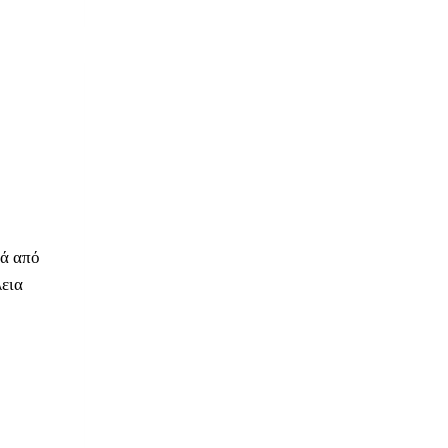
τά από
λεια