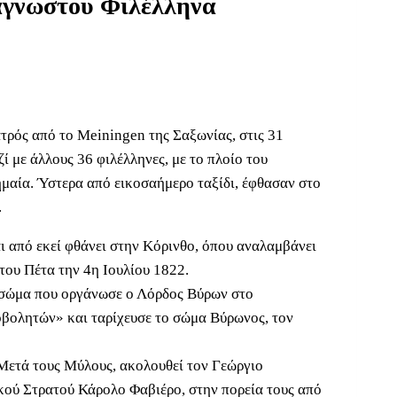
ς άγνωστου Φιλέλληνα
τρός από το Meiningen της Σαξωνίας, στις 31
ί με άλλους 36 φιλέλληνες, με το πλοίο του
μαία. Ύστερα από εικοσαήμερο ταξίδι, έφθασαν στο
.
ι από εκεί φθάνει στην Κόρινθο, όπου αναλαμβάνει
του Πέτα την 4η Ιουλίου 1822.
 σώμα που οργάνωσε ο Λόρδος Βύρων στο
οβολητών» και ταρίχευσε το σώμα Βύρωνος, τον
Μετά τους Μύλους, ακολουθεί τον Γεώργιο
κού Στρατού Κάρολο Φαβιέρο, στην πορεία τους από