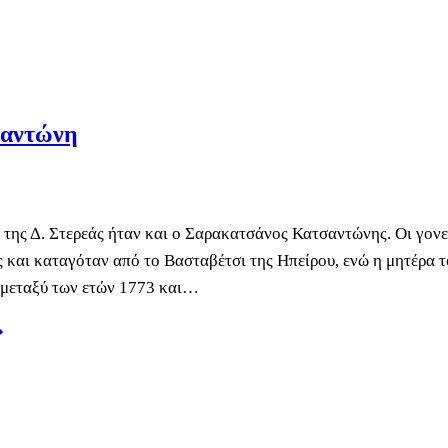
σαντώνη
της Δ. Στερεάς ήταν και ο Σαρακατσάνος Κατσαντώνης. Οι γονε
 και καταγόταν από το Βασταβέτσι της Ηπείρου, ενώ η μητέρα τ
μεταξύ των ετών 1773 και…