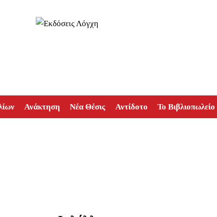
λίων
Ανάκτηση
Νέα Θέσις
Αντίδοτο
Το Βιβλιοπωλείο