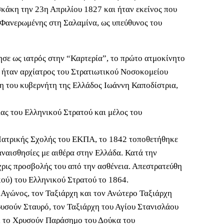
σκάκη την 23η Απριλίου 1827 και ήταν εκείνος που
 Φανερωμένης στη Σαλαμίνα, ως υπεύθυνος του
ησε ως ιατρός στην “Καρτερία”, το πρώτο ατμοκίνητο
 ήταν αρχίατρος του Στρατιωτικού Νοσοκομείου
ση του κυβερνήτη της Ελλάδος Ιωάννη Καποδίστρια,
ας του Ελληνικού Στρατού και μέλος του
ς Ιατρικής Σχολής του ΕΚΠΑ, το 1842 τοποθετήθηκε
αναισθησίες με αιθέρα στην Ελλάδα. Κατά την
έχρις προσβολής του από την ασθένεια. Απεστρατεύθη
κού) του Ελληνικού Στρατού το 1864.
υ Αγώνος, τον Ταξιάρχη και τον Ανώτερο Ταξιάρχη
υσούν Σταυρό, τον Ταξιάρχη του Αγίου Στανισλάου
ς, το Χρυσούν Παράσημο του Δούκα του