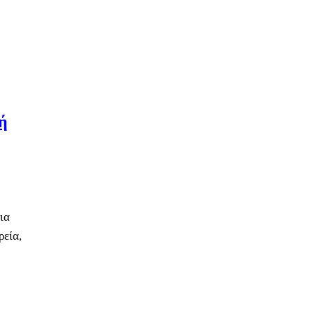
ή
ια
ρεία,