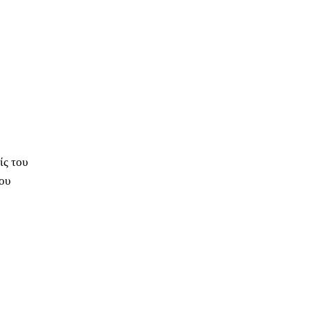
ίς του
ου