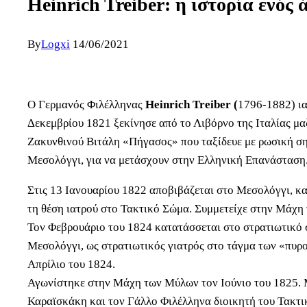
Heinrich Treiber: η ιστορία ενό
By
Logxi
14/06/2021
Ο Γερμανός Φιλέλληνας
Heinrich Treiber (
1796-1882) ια
Δεκεμβρίου 1821 ξεκίνησε από το Λιβόρνο της Ιταλίας μαζ
Ζακυνθινού Βιτάλη «Πήγασος» που ταξίδευε με ρωσική ση
Μεσολόγγι, για να μετάσχουν στην Ελληνική Επανάσταση
Στις 13 Ιανουαρίου 1822 αποβιβάζεται στο Μεσολόγγι, κα
τη θέση ιατρού στο Τακτικό Σώμα. Συμμετείχε στην Μάχη 
Τον Φεβρουάριο του 1824 κατατάσσεται στο στρατιωτικό
Μεσολόγγι, ως στρατιωτικός γιατρός στο τάγμα των «πυρ
Απρίλιο του 1824.
Αγωνίστηκε στην Μάχη των Μύλων τον Ιούνιο του 1825. 
Καραϊσκάκη και τον Γάλλο Φιλέλληνα διοικητή του Τακτι