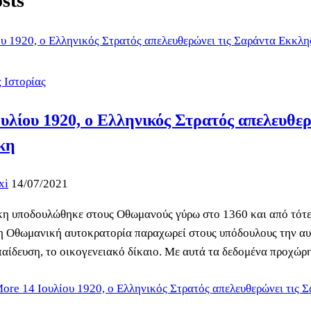
sts
ς Ιστορίας
ουλίου 1920, ο Ελληνικός Στρατός απελευθε
κη
xi
14/07/2021
η υποδουλώθηκε στους Οθωμανούς γύρω στο 1360 και από τότε α
η Οθωμανική αυτοκρατορία παραχωρεί στους υπόδουλους την αυ
παίδευση, το οικογενειακό δίκαιο. Με αυτά τα δεδομένα προχώ
More
14 Ιουλίου 1920, ο Ελληνικός Στρατός απελευθερώνει τις 