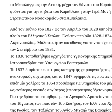
το Μεσολόγγι ως την Αττική, μέχρι τον θάνατο του Καραϊ
φρόντισε για την κηδεία του Καραϊσκάκη στην Ιερά Μονή
Στρατιωτικού Νοσοκομείου στα Αμπελάκια.
Από τον Ιούνιο του 1827 ως τον Απρίλιο του 1828 υπηρέτ
πλοίο του Ελληνικού Στόλου. Ενώ την περίοδο 1828-1834
Ακροναυπλίας. Μάλιστα, ήταν υπεύθυνος για την ταρίχευ
τον Σεπτέμβριο του 1831.
Το 1836 τοποθετήθηκε αρχηγός της Υγειονομικής Υπηρεσί
Ιατροσυνεδρίου του Υπουργείου Εσωτερικών.
Το 1837 διορίστηκε επίτιμος καθηγητής χειρουργικής τη
ανακτορικός αρχίατρος και το 1847 εφήρμοσε τις πρώτες 
επιδημία χολέρας το 1854 προσέφερε τις υπηρεσίες του μ
ως ανώτερος γενικός αρχίατρος (υποστράτηγος Υγειονομι
Για την δράση του τιμήθηκε με το Αργυρούν Αριστείον το
του Τάγματος των Ιπποτών Του Σωτήρος, τον Ελληνικό Χρ
της Ρωσίας, τον Ταξιάρχη του Αγίου Μιχαήλ της Βαυαρία