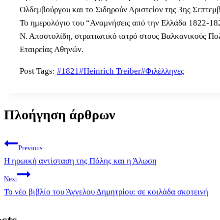
Ολδεμβούργου και το Σιδηρούν Αριστείον της 3ης Σεπτεμ
Το ημερολόγιο του “Αναμνήσεις από την Ελλάδα 1822-182
Ν. Αποστολίδη, στρατιωτικό ιατρό στους Βαλκανικούς Πολ
Εταιρείας Αθηνών.
Post Tags:
#
1821
#
Heinrich Treiber
#
Φιλέλληνες
Πλοήγηση άρθρων
Previous
Η ηρωική αντίσταση της Πόλης και η Άλωση
Next
Το νέο βιβλίο του Άγγελου Δημητρίου: σε κοιλάδα σκοτεινή