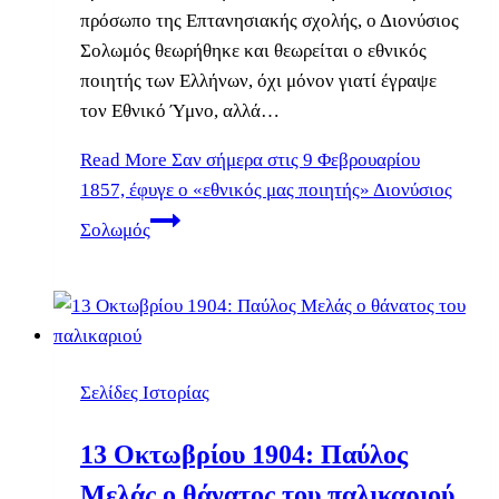
πρόσωπο της Επτανησιακής σχολής, ο Διονύσιος
Σολωμός θεωρήθηκε και θεωρείται ο εθνικός
ποιητής των Ελλήνων, όχι μόνον γιατί έγραψε
τον Εθνικό Ύμνο, αλλά…
Read More
Σαν σήμερα στις 9 Φεβρουαρίου
1857, έφυγε ο «εθνικός μας ποιητής» Διονύσιος
Σολωμός
Σελίδες Ιστορίας
13 Οκτωβρίου 1904: Παύλος
Μελάς ο θάνατος του παλικαριού