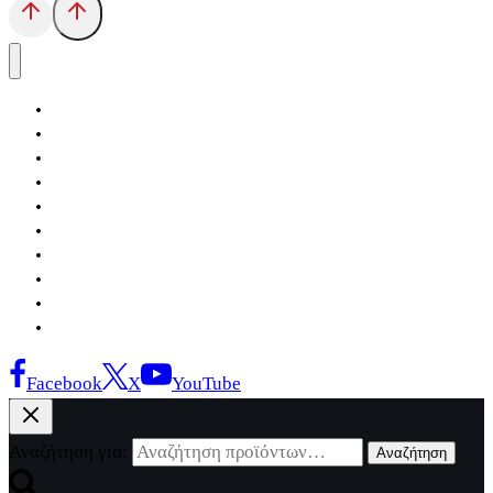
Αρχική
Εκδόσεις Λόγχη
Κατηγορίες Βιβλίων
Ανάκτηση
Νέα Θέσις
Αντίδοτο
Το Βιβλιοπωλείο
Κείμενα
Σελίδες Ιστορίας
Επικοινωνία
Facebook
X
YouTube
Αναζήτηση για:
Αναζήτηση