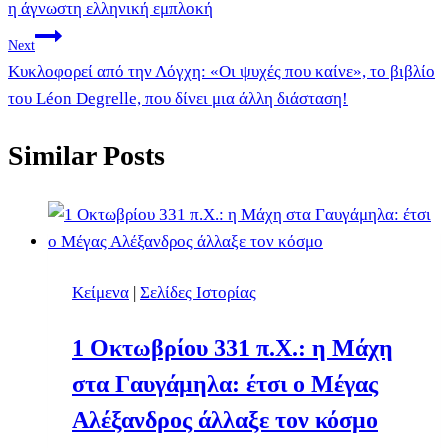
η άγνωστη ελληνική εμπλοκή
Next
Κυκλοφορεί από την Λόγχη: «Οι ψυχές που καίνε», το βιβλίο
του Léon Degrelle, που δίνει μια άλλη διάσταση!
Similar Posts
Κείμενα
|
Σελίδες Ιστορίας
1 Οκτωβρίου 331 π.Χ.: η Μάχη
στα Γαυγάμηλα: έτσι ο Μέγας
Αλέξανδρος άλλαξε τον κόσμο