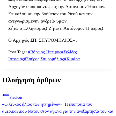
Αρχηγόν υπακούοντες εις την Αυτόνομον Ήπειρον.
Επικαλούμαι την βοήθειαν του Θεού και την
ανεγνωρισμένην ανδρεία υμών.
Ζήτω ο Ελληνισμός! Ζήτω η Αυτόνομος Ήπειρος!
Ο Αρχηγός ΣΠ. ΣΠΥΡΟΜΗΛΙΟΣ» .
Post Tags:
#
Βόρειος Ήπειρος
#
Σελίδες
Ιστορίας
#
Σπύρος Σπυρομήλιος
#
Χιμάρα
Πλοήγηση άρθρων
Previous
«Ο λευκός ήλιος των ηττημένων»: Η εποποιία του
αμερικανικού Νότου στον αγώνα για την ανεξαρτησία του και