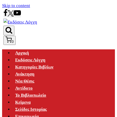
Skip to content
0
Αρχική
Εκδόσεις Λόγχη
Κατηγορίες Βιβλίων
Ανάκτηση
Νέα Θέσις
Αντίδοτο
Το Βιβλιοπωλείο
Κείμενα
Σελίδες Ιστορίας
Επικοινωνία