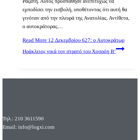
Ραζάτη. Αυτός προσπάθησε ανεπιτυχώς να
εμποδίσει την εισβολή, υποθέτοντας ότι αυτή θα
γινόταν από την πλευρά της Ανατολίας. Αντίθετα,
ο αυτοκράτορας…
Read More
12 Δεκεμβρίου 627: ο Αυτοκράτωρ
Ηράκλειος νικά τον στρατό του Χοσρόη Β’
Τηλ.: 210 3611590
Email: info@logxi.com