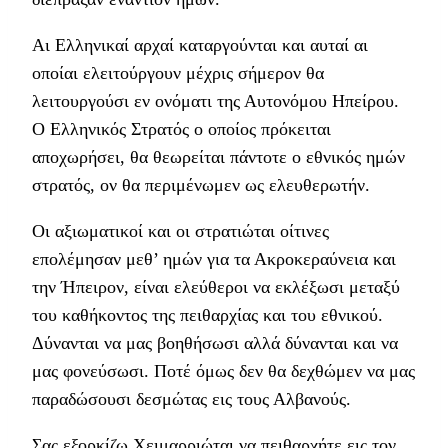
Αι Ελληνικαί αρχαί καταργούνται και αυταί αι
οποίαι ελειτούργουν μέχρις σήμερον θα
λειτουργούσι εν ονόματι της Αυτονόμου Ηπείρου.
Ο Ελληνικός Στρατός ο οποίος πρόκειται
αποχωρήσει, θα θεωρείται πάντοτε ο εθνικός ημών
στρατός, ον θα περιμένωμεν ως ελευθερωτήν.
Οι αξιωματικοί και οι στρατιώται οίτινες
επολέμησαν μεθ’ ημών για τα Ακροκεραύνεια και
την Ήπειρον, είναι ελεύθεροι να εκλέξωσι μεταξύ
του καθήκοντος της πειθαρχίας και του εθνικού.
Δύνανται να μας βοηθήσωσι αλλά δύνανται και να
μας φονεύσωσι. Ποτέ όμως δεν θα δεχθώμεν να μας
παραδώσουσι δεσμώτας εις τους Αλβανούς.
Σας εξορκίζω Χειμαρριώται να πειθαρχήτε εις τον