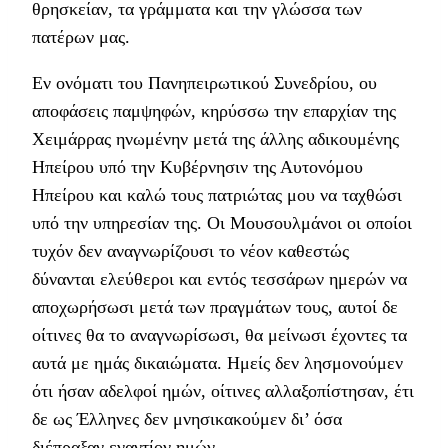
θρησκείαν, τα γράμματα και την γλώσσα των
πατέρων μας.
Εν ονόματι του Πανηπειρωτικού Συνεδρίου, ου
αποφάσεις παμψηφών, κηρύσσω την επαρχίαν της
Χειμάρρας ηνωμένην μετά της άλλης αδικουμένης
Ηπείρου υπό την Κυβέρνησιν της Αυτονόμου
Ηπείρου και καλώ τους πατριώτας μου να ταχθώσι
υπό την υπηρεσίαν της. Οι Μουσουλμάνοι οι οποίοι
τυχόν δεν αναγνωρίζουσι το νέον καθεστώς
δύνανται ελεύθεροι και εντός τεσσάρων ημερών να
αποχωρήσωσι μετά των πραγμάτων τους, αυτοί δε
οίτινες θα το αναγνωρίσωσι, θα μείνωσι έχοντες τα
αυτά με ημάς δικαιώματα. Ημείς δεν λησμονούμεν
ότι ήσαν αδελφοί ημών, οίτινες αλλαξοπίστησαν, έτι
δε ως Έλληνες δεν μνησικακούμεν δι’ όσα
διέπραξαν εναντίον ημών.