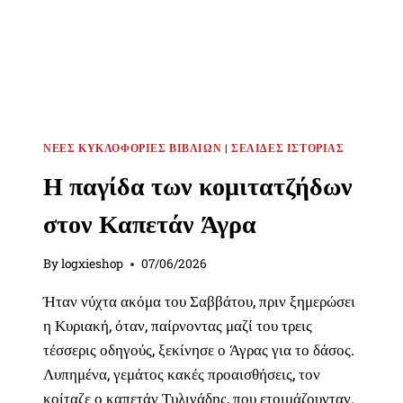
ΝΈΕΣ ΚΥΚΛΟΦΟΡΊΕΣ ΒΙΒΛΊΩΝ
|
ΣΕΛΊΔΕΣ ΙΣΤΟΡΊΑΣ
Η παγίδα των κομιτατζήδων
στον Καπετάν Άγρα
By
logxieshop
07/06/2026
Ήταν νύχτα ακόμα του Σαββάτου, πριν ξημερώσει
η Κυριακή, όταν, παίρνοντας μαζί του τρεις
τέσσερις οδηγούς, ξεκίνησε ο Άγρας για το δάσος.
Λυπημένα, γεμάτος κακές προαισθήσεις, τον
κοίταζε ο καπετάν Τυλιγάδης, που ετοιμάζουνταν.