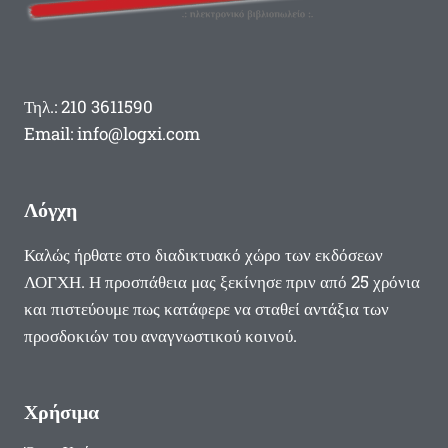
ΚΩΝΣΤΑΝΤΊΝΟ
ΑΡΓΥΡΊΟΥ
ΓΙΑ
ΤΗ
ΝΈΑ
Τηλ.: 210 3611590
ΠΟΙΗΤΙΚΉ
ΣΥΛΛΟΓΉ
Email: info@logxi.com
«ΤΗΣ
ΠΑΤΡΊΔΟΣ,
ΤΗΣ
Λόγχη
ΦΎΣΗΣ,
ΤΗΣ
Καλώς ήρθατε στο διαδικτυακό χώρο των εκδόσεων
ΑΓΆΠΗΣ»
ΛΟΓΧΗ. Η προσπάθεια μας ξεκίνησε πριν από 25 χρόνια
και πιστεύουμε πως κατάφερε να σταθεί αντάξια των
προσδοκιών του αναγνωστικού κοινού.
Χρήσιμα