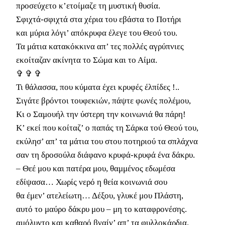
προσεύχετο κ’ετοίμαζε τη μυστική θυσία.
Σφιχτά-σφιχτά στα χέρια του εβάστα το Ποτήρι
και μύρια λόγι’ απόκρυφα έλεγε του Θεού του.
Τα μάτια κατακόκκινα απ’ τες πολλές αγρύπνιες
εκοίταζαν ακίνητα το Σώμα και το Αίμα.
✞ ✞ ✞
Τι θάλασσα, που κύματα έχει κρυφές έλπίδες !..
Σιγάτε βρόντοι τουφεκιών, πάψτε φωνές πολέμου,
Κι ο Σαμουήλ την ύστερη την κοινωνιά θα πάρη!
Κ’ εκεί που κοίταζ’ ο παπάς τη Σάρκα τού Θεού του,
εκύλησ’ απ’ τα μάτια του στου ποτηριού τα σπλάχνα
σαν τη δροσούλα διάφανο κρυφά-κρυφά ένα δάκρυ.
– Θεέ μου και πατέρα μου, θαμμένος εδωμέσα
εδίψασα… Χωρίς νερό η θεία κοινωνιά σου
θα έμεν’ ατελείωτη… Δέξου, γλυκέ μου Πλάστη,
αυτό το μαύρο δάκρυ μου – μη το καταφρονέσης.
αμόλυντο και καθαρό βγαίν’ απ’ τα φυλλοκάρδια.