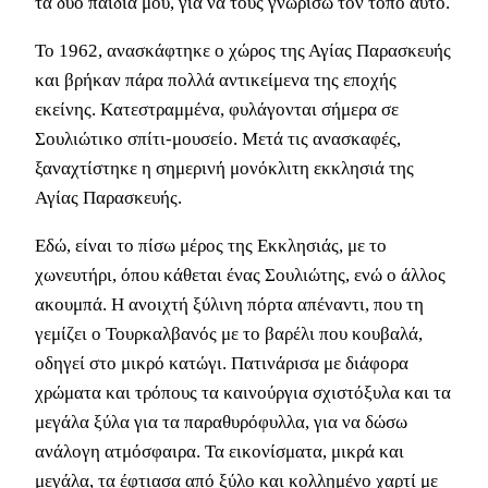
τα δυο παιδιά μου, για να τους γνωρίσω τον τόπο αυτό.
Το 1962, ανασκάφτηκε ο χώρος της Αγίας Παρασκευής
και βρήκαν πάρα πολλά αντικείμενα της εποχής
εκείνης. Kατεστραμμένα, φυλάγονται σήμερα σε
Σουλιώτικο σπίτι-μουσείο. Μετά τις ανασκαφές,
ξαναχτίστηκε η σημερινή μονόκλιτη εκκλησιά της
Αγίας Παρασκευής.
Εδώ, είναι το πίσω μέρος της Εκκλησιάς, με το
χωνευτήρι, όπου κάθεται ένας Σουλιώτης, ενώ ο άλλος
ακουμπά. Η ανοιχτή ξύλινη πόρτα απέναντι, που τη
γεμίζει ο Τουρκαλβανός με το βαρέλι που κουβαλά,
οδηγεί στο μικρό κατώγι. Πατινάρισα με διάφορα
χρώματα και τρόπους τα καινούργια σχιστόξυλα και τα
μεγάλα ξύλα για τα παραθυρόφυλλα, για να δώσω
ανάλογη ατμόσφαιρα. Τα εικονίσματα, μικρά και
μεγάλα, τα έφτιασα από ξύλο και κολλημένο χαρτί με