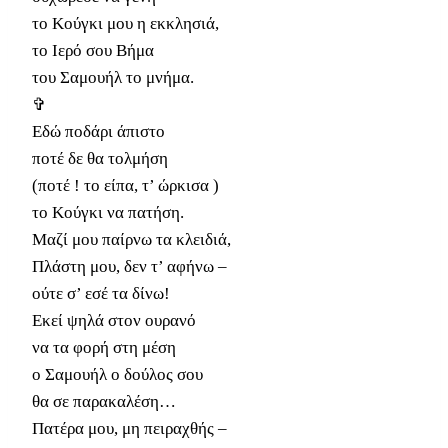
το Κούγκι μου η εκκλησιά,
το Ιερό σου Βήμα
του Σαμουήλ το μνήμα.
✞
Εδώ ποδάρι άπιστο
ποτέ δε θα τολμήση
(ποτέ ! το είπα, τ’ ώρκισα )
το Κούγκι να πατήση.
Μαζί μου παίρνω τα κλειδιά,
Πλάστη μου, δεν τ’ αφήνω –
ούτε σ’ εσέ τα δίνω!
Εκεί ψηλά στον ουρανό
να τα φορή στη μέση
ο Σαμουήλ ο δούλος σου
θα σε παρακαλέση…
Πατέρα μου, μη πειραχθής –