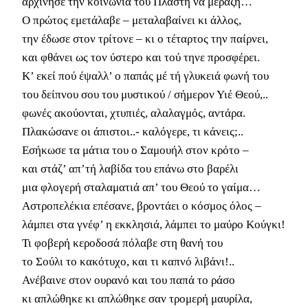
αρχίνησε την κοινωνιά του Πλάστη να μεράζη…
Ο πρώτος εμετάλαβε – μεταλαβαίνει κι άλλος,
την έδωσε στον τρίτονε – κι ο τέταρτος την παίρνει,
και φθάνει ως τον ύστερο και τού τηνε προσφέρει.
Κ’ εκεί πού έψαλλ’ ο παπάς μέ τή γλυκειά φωνή του
του δείπνου σου του μυστικού / σήμερον Υιέ Θεού,..
φωνές ακούονται, χτυπιές, αλαλαγμός, αντάρα.
Πλακώσανε οι άπιστοι..- καλόγερε, τι κάνεις;..
Εσήκωσε τα μάτια του ο Σαμουήλ στον κρότο –
και στάζ’ απ’τή λαβίδα του επάνω στο βαρέλι
μια φλογερή σταλαματιά απ’ του Θεού το γαίμα…
Αστροπελέκια επέσανε, βροντάει ο κόσμος όλος –
λάμπει στα γνέφ’ η εκκλησιά, λάμπει το μαύρο Κούγκι!
Τι φοβερή κεροδοσά πόλαβε στη θανή του
το Σούλι το κακότυχο, και τι καπνό λιβάνι!..
Ανέβαινε στον ουρανό και του παπά το ράσο
κι απλώθηκε κι απλώθηκε σαν τρομερή μαυρίλα,