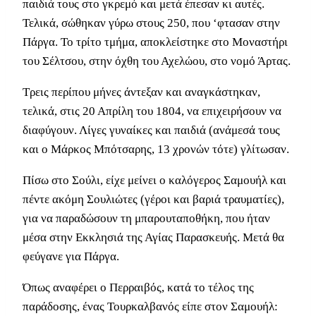
παιδιά τους στο γκρεμό και μετά έπεσαν κι αυτές.
Τελικά, σώθηκαν γύρω στους 250, που ‘φτασαν στην
Πάργα. Το τρίτο τμήμα, αποκλείστηκε στο Μοναστήρι
του Σέλτσου, στην όχθη του Αχελώου, στο νομό Άρτας.
Τρεις περίπου μήνες άντεξαν και αναγκάστηκαν,
τελικά, στις 20 Απρίλη του 1804, να επιχειρήσουν να
διαφύγουν. Λίγες γυναίκες και παιδιά (ανάμεσά τους
και ο Μάρκος Μπότσαρης, 13 χρονών τότε) γλίτωσαν.
Πίσω στο Σούλι, είχε μείνει ο καλόγερος Σαμουήλ και
πέντε ακόμη Σουλιώτες (γέροι και βαριά τραυματίες),
για να παραδώσουν τη μπαρουταποθήκη, που ήταν
μέσα στην Εκκλησιά της Αγίας Παρασκευής. Μετά θα
φεύγανε για Πάργα.
Όπως αναφέρει ο Περραιβός, κατά το τέλος της
παράδοσης, ένας Τουρκαλβανός είπε στον Σαμουήλ: