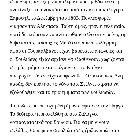
σε δύναμη, αντοχή και πολεμική αρετή. Εδώ έγινε η
ανατίναξη -το ολοκαύτωμα- από τον κοσμοκαλόγερο
Σαμουήλ, το Δεκέμβρη του 1803. Πολλές φορές
νίκησαν τον Αλη-πασά. Τούτη όμως, ήταν η τελευταία,
γιατί δε μπόρεσαν να αντισταθούν άλλο στην πείνα, τη
δίψα και τις κακουχίες.Μετά από συνθηκολόγηση,
αφού οι Τουρκαλβανοί είχαν βαρύτατες απώλειες και
οι Σουλιώτες είχαν αρχίσει να εξασθενούν, χωρίζονται
σε τρία τμήματα και φεύγουν απ’ το Κούγκι
απείραχτοι, όπως είχε συμφωνηθεί. Ο πανούργος Αλη-
πασάς, δεν κράτησε το λόγο του. Στέλνει στρατό να
εξολοθρέψει και τα τρία τμήματα των Σουλιωτών.
Το πρώτο, με επιτυχημένη άμυνα, έφτασε στην Πάργα.
Το δεύτερο, περικυκλώθηκε στο Ζάλογγο,
νοτιοανατολικά του Σουλίου. Για να μη γίνουν
σκλάβες, 60 περίπου Σουλιώτισσες έριξαν πρώτα τα