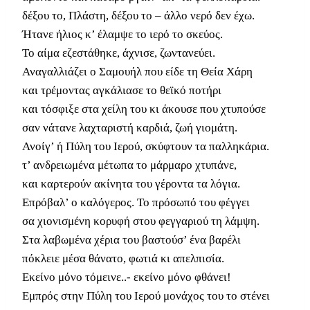
δέξου το, Πλάστη, δέξου το – άλλο νερό δεν έχω.
Ήτανε ήλιος κ’ έλαμψε το ιερό το σκεύος.
Το αίμα εζεστάθηκε, άχνισε, ζωντανεύει.
Αναγαλλιάζει ο Σαμουήλ που είδε τη Θεία Χάρη
και τρέμοντας αγκάλιασε το θεϊκό ποτήρι
και τόσφιξε στα χείλη του κι άκουσε που χτυπούσε
σαν νάτανε λαχταριστή καρδιά, ζωή γιομάτη.
Ανοίγ’ ή Πύλη του Ιερού, σκύφτουν τα παλληκάρια.
τ’ ανδρειωμένα μέτωπα το μάρμαρο χτυπάνε,
και καρτερούν ακίνητα του γέροντα τα λόγια.
Επρόβαλ’ ο καλόγερος. Το πρόσωπό του φέγγει
σα χιονισμένη κορυφή στου φεγγαριού τη λάμψη.
Στα λαβωμένα χέρια του βαστούσ’ ένα βαρέλι
πόκλειε μέσα θάνατο, φωτιά κι απελπισία.
Εκείνο μόνο τόμεινε..- εκείνο μόνο φθάνει!
Εμπρός στην Πύλη του Ιερού μονάχος του το στένει