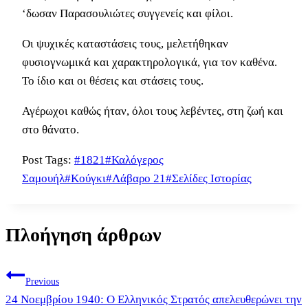
‘δωσαν Παρασουλιώτες συγγενείς και φίλοι.
Οι ψυχικές καταστάσεις τους, μελετήθηκαν
φυσιογνωμικά και χαρακτηρολογικά, για τον καθένα.
Το ίδιο και οι θέσεις και στάσεις τους.
Αγέρωχοι καθώς ήταν, όλοι τους λεβέντες, στη ζωή και
στο θάνατο.
Post Tags:
#
1821
#
Καλόγερος
Σαμουήλ
#
Κούγκι
#
Λάβαρο 21
#
Σελίδες Ιστορίας
Πλοήγηση άρθρων
Previous
24 Νοεμβρίου 1940: Ο Ελληνικός Στρατός απελευθερώνει την