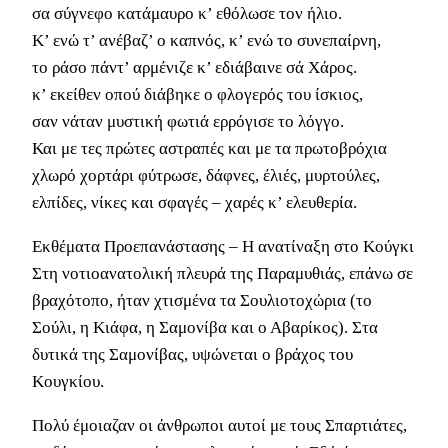
σα σύγνεφο κατάμαυρο κ’ εθόλωσε τον ήλιο.
Κ’ ενώ τ’ ανέβαζ’ ο καπνός, κ’ ενώ το συνεπαίρνη,
το ράσο πάντ’ αρμένιζε κ’ εδιάβαινε σά Χάρος.
κ’ εκείθεν οπού διάβηκε ο φλογερός του ίσκιος,
σαν νάταν μυστική φωτιά ερρόγισε το λόγγο.
Και με τες πρώτες αστραπές και με τα πρωτοβρόχια
χλωρό χορτάρι φύτρωσε, δάφνες, έλιές, μυρτούλες,
ελπίδες, νίκες και σφαγές – χαρές κ’ ελευθερία.
Εκθέματα Προεπανάστασης – Η ανατίναξη στο Κούγκι
Στη νοτιοανατολική πλευρά της Παραμυθιάς, επάνω σε
βραχότοπο, ήταν χτισμένα τα Σουλιοτοχώρια (το
Σούλι, η Κιάφα, η Σαμονίβα και ο Αβαρίκος). Στα
δυτικά της Σαμονίβας, υψώνεται ο βράχος του
Κουγκίου.
Πολύ έμοιαζαν οι άνθρωποι αυτοί με τους Σπαρτιάτες,