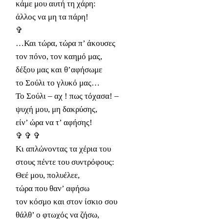
κάμε μου αυτή τη χάρη:
άλλος να μη τα πάρη!
✞
…Και τώρα, τώρα π’ άκουσες
τον πόνο, τον καημό μας,
δέξου μας και θ’αφήσωμε
το Σούλι το γλυκό μας…
Το Σούλι – αχ ! πως τόχασα! –
ψυχή μου, μη δακρύσης,
είν’ ώρα να τ’ αφήσης!
✞ ✞ ✞
Κι απλώνοντας τα χέρια του
στους πέντε του συντρόφους:
Θεέ μου, πολυέλεε,
τώρα που θαν’ αφήσω
τον κόσμο και στον ίσκιο σου
θάλθ’ ο φτωχός να ζήσω,