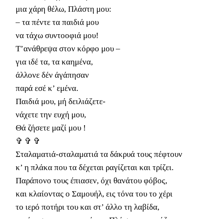
μια χάρη θέλω, Πλάστη μου:
– τα πέντε τα παιδιά μου
να τάχω συντοοφιά μου!
Τ’ανάθρεψα στον κόρφο μου –
για ιδέ τα, τα καημένα,
άλλονε δέν άγάπησαν
παρά εσέ κ’ εμένα.
Παιδιά μου, μή δειλιάζετε-
νάχετε την ευχή μου,
Θά ζήσετε μαζί μου !
✞ ✞ ✞
Σταλαματιά-σταλαματιά τα δάκρυά τους πέφτουν
κ’ η πλάκα που τα δέχεται ραγίζεται και τρίζει.
Παράπονο τους έπιασεν, όχι θανάτου φόβος,
και κλαίοντας ο Σαμουήλ, εις τόνα του το χέρι
το ιερό ποτήρι του και στ’ άλλο τη λαβίδα,