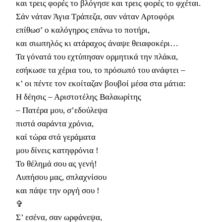
και τρεις φορές το βλόγησε και τρεις φορές το φχέται.
Σάν νάταν Άγια Τράπεζα, σαν νάταν Αρτοφόρι
επίθωσ’ ο καλόγηρος επάνω το ποτήρι,
και σιωπηλός κι ατάραχος άναψε θειαφοκέρι…
Τα γόνατά του εχτύπησαν ορμητικά την πλάκα,
εσήκωσε τα χέρια του, το πρόσωπό του ανάφτει –
κ’ οι πέντε τον εκοίταζαν βουβοί μέσα στα μάτια:
Η δέησις – Αριστοτέλης Βαλαωρίτης
– Πατέρα μου, σ’εδούλεψα
πιστά σαράντα χρόνια,
καί τώρα στά γεράματα
μου δίνεις κατηφρόνια !
Το θέλημά σου ας γενή!
Λυπήσου μας, σπλαχνίσου
και πάψε την οργή σου !
✞
Σ’ εσένα, σαν ωρφάνεψα,