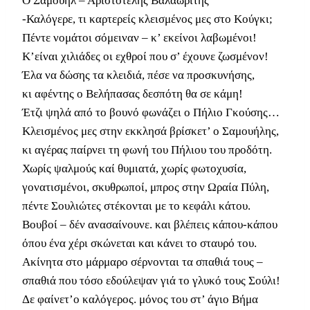
Ο Σαμουήλ – Αριστοτέλης Βαλαωρίτης
-Καλόγερε, τι καρτερείς κλεισμένος μες στο Κούγκι;
Πέντε νομάτοι σόμειναν – κ’ εκείνοι λαβωμένοι!
Κ’είναι χιλιάδες οι εχθροί που σ’ έχουνε ζωσμένον!
Έλα να δώσης τα κλειδιά, πέσε να προσκυνήσης,
κι αφέντης ο Βελήπασας δεσπότη θα σε κάμη!
Έτζι ψηλά από το βουνό φωνάζει ο Πήλιο Γκούσης…
Κλεισμένος μες στην εκκλησά βρίσκετ’ ο Σαμουήλης,
κι αγέρας παίρνει τη φωνή του Πήλιου του προδότη.
Χωρίς ψαλμούς καί θυμιατά, χωρίς φωτοχυσία,
γονατισμένοι, σκυθρωποί, μπρος στην Ωραία Πύλη,
πέντε Σουλιώτες στέκονται με το κεφάλι κάτου.
Βουβοί – δέν ανασαίνουνε. και βλέπεις κάπου-κάπου
όπου ένα χέρι σκώνεται και κάνει το σταυρό του.
Ακίνητα στο μάρμαρο σέρνονται τα σπαθιά τους –
σπαθιά που τόσο εδούλεψαν γιά το γλυκό τους Σούλι!
Δε φαίνετ’ο καλόγερος. μόνος του στ’ άγιο Βήμα