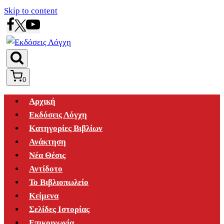
Skip to content
0
Αρχική
Εκδόσεις Λόγχη
Κατηγορίες Βιβλίων
Ανάκτηση
Νέα Θέσις
Αντίδοτο
Το Βιβλιοπωλείο
Κείμενα
Σελίδες Ιστορίας
Επικοινωνία