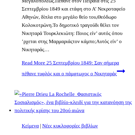
Μεγαλοπόλεως.Πέθανε στον Πειραιά στις 25
Σεπτεμβρίου 1849 και ετάφη στο Α’ Νεκροταφείο
Αθηνών, δίπλα στο μεγάλο θείο του,Θεόδωρο
Κολοκοτρώνη.Το δημοτικό τραγούδι θέλει τον
Νικηταρά Τουρκλεκιώτη: Ποιος είν’ αυτός όπου
’ρχεται στης Μαρμαριάςτον κάμπο;Αυτός είν’ ο
Νικηταράς…
Read More
25 Σεπτεμβρίου 1849: Σαν σήμερα
πέθανε τυφλός και ο πάμφτωχος ο Νικηταράς
Κείμενα
|
Νέες κυκλοφορίες βιβλίων