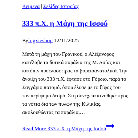
Κείμενα
|
Σελίδες Ιστορίας
333 π.Χ. η Μάχη της Ισσού
By
logxieshop
12/11/2025
Μετά τη μάχη του Γρανικού, ο Αλέξανδρος
κατέλαβε τα δυτικά παράλια της Μ. Ασίας και
κατόπιν προέλασε προς τα βορειοανατολικά. Την
άνοιξη του 333 π.Χ. έφτασε στο Γόρδιο, παρά το
Σαγγάριο ποταμό, όπου έλυσε με το ξίφος του
τον περίφημο δεσμό. Στη συνέχεια κινήθηκε προς
τα νότια δια των πυλών της Κιλικίας,
ακολουθώντας τα παράλια,…
Read More
333 π.Χ. η Μάχη της Ισσού