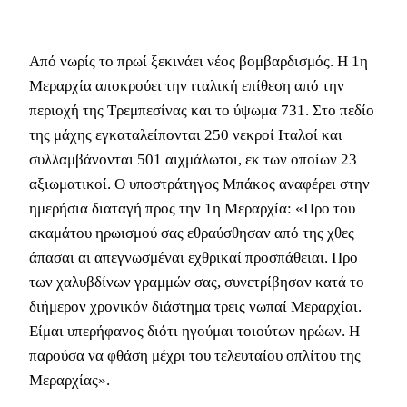
Από νωρίς το πρωί ξεκινάει νέος βομβαρδισμός. Η 1η
Μεραρχία αποκρούει την ιταλική επίθεση από την
περιοχή της Τρεμπεσίνας και το ύψωμα 731. Στο πεδίο
της μάχης εγκαταλείπονται 250 νεκροί Ιταλοί και
συλλαμβάνονται 501 αιχμάλωτοι, εκ των οποίων 23
αξιωματικοί. Ο υποστράτηγος Μπάκος αναφέρει στην
ημερήσια διαταγή προς την 1η Μεραρχία: «Προ του
ακαμάτου ηρωισμού σας εθραύσθησαν από της χθες
άπασαι αι απεγνωσμέναι εχθρικαί προσπάθειαι. Προ
των χαλυβδίνων γραμμών σας, συνετρίβησαν κατά το
διήμερον χρονικόν διάστημα τρεις νωπαί Μεραρχίαι.
Είμαι υπερήφανος διότι ηγούμαι τοιούτων ηρώων. Η
παρούσα να φθάση μέχρι του τελευταίου οπλίτου της
Μεραρχίας».