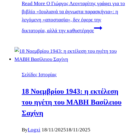
Read More
Ο Γιώργος Λεονταρίτης γράφει για το
βιβλίο «Ιουλιανά τα άγνωστα παρασκήνια»: η
λεγόμενη «αποστασία», δεν έφερε την
δικτατορία, αλλά την καθυστέρησε
Σελίδες Ιστορίας
18 Νοεμβρίου 1943: η εκτέλεση
του ηγέτη του ΜΑΒΗ Βασίλειου
Σαχίνη
By
Logxi
18/11/2025
18/11/2025